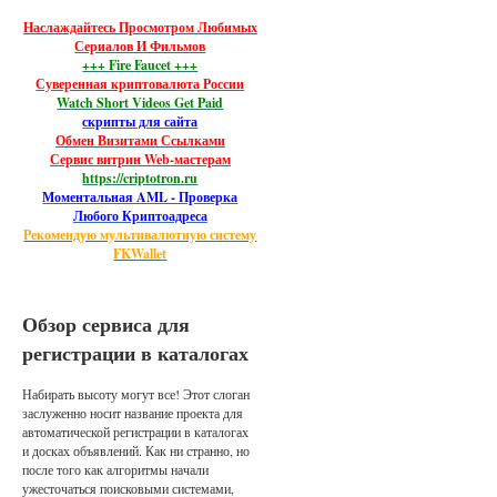
Наслаждайтесь Просмотром Любимых
Сериалов И Фильмов
+++ Fire Faucet +++
Суверенная криптовалюта России
Watch Short Videos Get Paid
скрипты для сайта
Обмен Визитами Ссылками
Сервис витрин Web-мастерам
https://criptotron.ru
Моментальная AML - Проверка
Любого Криптоадреса
Рекомендую мультивалютную систему
FKWallet
Обзор сервиса для
регистрации в каталогах
Набирать высоту могут все! Этот слоган
заслуженно носит название проекта для
автоматической регистрации в каталогах
и досках объявлений. Как ни странно, но
после того как алгоритмы начали
ужесточаться поисковыми системами,