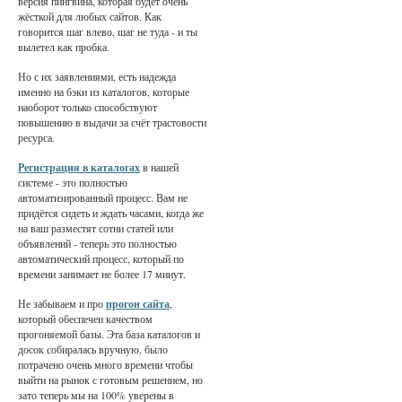
версия пингвина, которая будет очень
жёсткой для любых сайтов. Как
говорится шаг влево, шаг не туда - и ты
вылетел как пробка.
Но с их заявлениями, есть надежда
именно на бэки из каталогов, которые
наоборот только способствуют
повышению в выдачи за счёт трастовости
ресурса.
Регистрация в каталогах
в нашей
системе - это полностью
автоматизированный процесс. Вам не
придётся сидеть и ждать часами, когда же
на ваш разместят сотни статей или
объявлений - теперь это полностью
автоматический процесс, который по
времени занимает не более 17 минут.
Не забываем и про
прогон сайта
,
который обеспечен качеством
прогоняемой базы. Эта база каталогов и
досок собиралась вручную, было
потрачено очень много времени чтобы
выйти на рынок с готовым решением, но
зато теперь мы на 100% уверены в