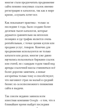
многие стали предпочитать продвижение
сайта помимо покупных ссылок именно
регистрацию в каталогах, так как в мире
кризис, а кушать хотят все.
Как показывает практика - только за
последние 4 года, было создано более
десятков тысяч каталогов, которые
держатся сравнительно на неплохих
позициях и где трафик является очень
рентабельным, с точки зрения купли или
продажи услуг, товаров. Конечно для
продвижения используются не только
каталоги или доски, многие уже давно
научились пользоваться биржами ссылок
или статей, но с каждым годом такой вид
аренды ссылочной массы становиться всё
более дорогим занятием, а новые
алгоритмы только тому и способствуют,
что нагоняют страх на малый и средний
бизнес из-за всевозможного понижения
сайта в выдачи.
Так совсем недавно заявила всем
известная компания Google - о том, что в
ближайшее время выйдет последняя