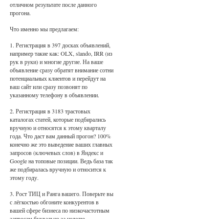
отличном результате после данного
прогона.
Что именно мы предлагаем:
1. Регистрация в 397 досках объявлений,
например такие как: OLX, slando, IRR (из
рук в руки) и многие другие. На ваше
объявление сразу обратят внимание сотни
потенциальных клиентов и перейдут на
ваш сайт или сразу позвонят по
указанному телефону в объявлении.
2. Регистрация в 3183 трастовых
каталогах статей, которые подбирались
вручную и относятся к этому кварталу
года. Что даст вам данный прогон? 100%
конечно же это выведение ваших главных
запросов (ключевых слов) в Яндекс и
Google на топовые позиции. Ведь база так
же подбиралась вручную и относится к
этому году.
3. Рост ТИЦ и Ранга вашего. Поверьте вы
с лёгкостью обгоните конкурентов в
вашей сфере бизнеса по низкочастотным
запросам буквально за неделю.