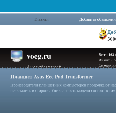
Главная
Добавить объявлени
Доб
300
voeg.ru
162
Всего
о
7
Из них
о
Сегодня ни
Доска объявлений
Планшет Asus Eee Pad Transformer
Производители планшетных компьютеров продолжают нас у
не остались в стороне. Уникальность модели состоит в том