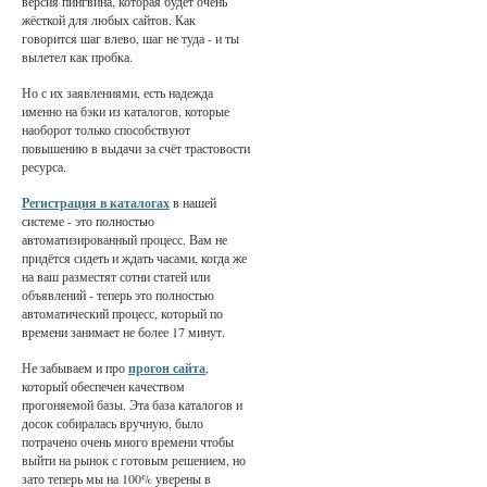
версия пингвина, которая будет очень
жёсткой для любых сайтов. Как
говорится шаг влево, шаг не туда - и ты
вылетел как пробка.
Но с их заявлениями, есть надежда
именно на бэки из каталогов, которые
наоборот только способствуют
повышению в выдачи за счёт трастовости
ресурса.
Регистрация в каталогах
в нашей
системе - это полностью
автоматизированный процесс. Вам не
придётся сидеть и ждать часами, когда же
на ваш разместят сотни статей или
объявлений - теперь это полностью
автоматический процесс, который по
времени занимает не более 17 минут.
Не забываем и про
прогон сайта
,
который обеспечен качеством
прогоняемой базы. Эта база каталогов и
досок собиралась вручную, было
потрачено очень много времени чтобы
выйти на рынок с готовым решением, но
зато теперь мы на 100% уверены в