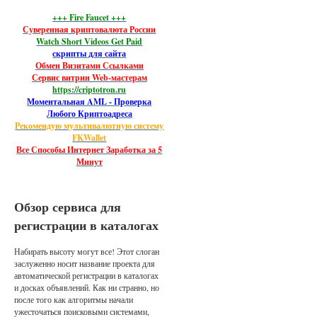
+++ Fire Faucet +++
Суверенная криптовалюта России
Watch Short Videos Get Paid
скрипты для сайта
Обмен Визитами Ссылками
Сервис витрин Web-мастерам
https://criptotron.ru
Моментальная AML - Проверка
Любого Криптоадреса
Рекомендую мультивалютную систему
FKWallet
Все Способы Интернет Заработка за 5
Минут
Обзор сервиса для
регистрации в каталогах
Набирать высоту могут все! Этот слоган
заслуженно носит название проекта для
автоматической регистрации в каталогах
и досках объявлений. Как ни странно, но
после того как алгоритмы начали
ужесточаться поисковыми системами,