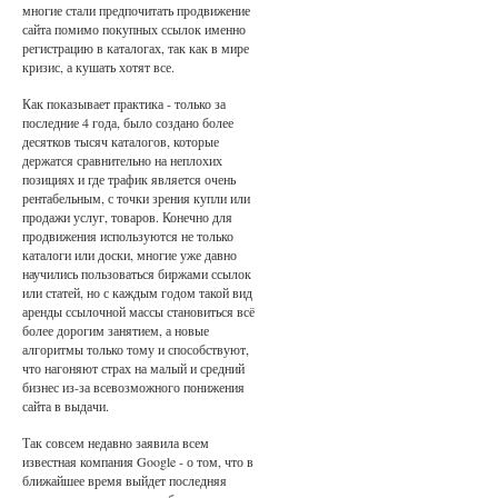
многие стали предпочитать продвижение
сайта помимо покупных ссылок именно
регистрацию в каталогах, так как в мире
кризис, а кушать хотят все.
Как показывает практика - только за
последние 4 года, было создано более
десятков тысяч каталогов, которые
держатся сравнительно на неплохих
позициях и где трафик является очень
рентабельным, с точки зрения купли или
продажи услуг, товаров. Конечно для
продвижения используются не только
каталоги или доски, многие уже давно
научились пользоваться биржами ссылок
или статей, но с каждым годом такой вид
аренды ссылочной массы становиться всё
более дорогим занятием, а новые
алгоритмы только тому и способствуют,
что нагоняют страх на малый и средний
бизнес из-за всевозможного понижения
сайта в выдачи.
Так совсем недавно заявила всем
известная компания Google - о том, что в
ближайшее время выйдет последняя