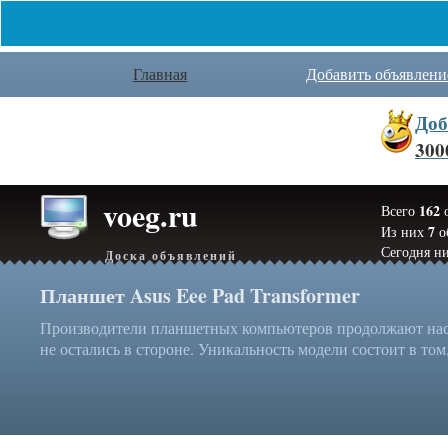
Главная
Добавить объявлени
Доб
300
voeg.ru
162
Всего
о
7
Из них
о
Сегодня ни
Доска объявлений
Планшет Asus Eee Pad Transformer
Производители планшетных компьютеров продолжают нас у
не остались в стороне. Уникальность модели состоит в том