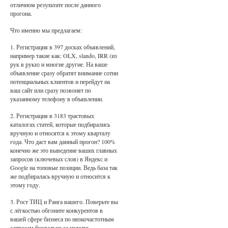
отличном результате после данного
прогона.
Что именно мы предлагаем:
1. Регистрация в 397 досках объявлений,
например такие как: OLX, slando, IRR (из
рук в руки) и многие другие. На ваше
объявление сразу обратят внимание сотни
потенциальных клиентов и перейдут на
ваш сайт или сразу позвонят по
указанному телефону в объявлении.
2. Регистрация в 3183 трастовых
каталогах статей, которые подбирались
вручную и относятся к этому кварталу
года. Что даст вам данный прогон? 100%
конечно же это выведение ваших главных
запросов (ключевых слов) в Яндекс и
Google на топовые позиции. Ведь база так
же подбиралась вручную и относится к
этому году.
3. Рост ТИЦ и Ранга вашего. Поверьте вы
с лёгкостью обгоните конкурентов в
вашей сфере бизнеса по низкочастотным
запросам буквально за неделю.