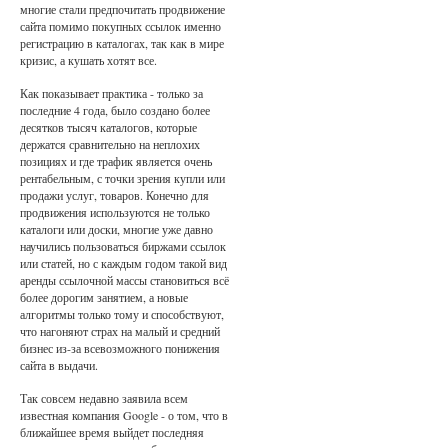
многие стали предпочитать продвижение
сайта помимо покупных ссылок именно
регистрацию в каталогах, так как в мире
кризис, а кушать хотят все.
Как показывает практика - только за
последние 4 года, было создано более
десятков тысяч каталогов, которые
держатся сравнительно на неплохих
позициях и где трафик является очень
рентабельным, с точки зрения купли или
продажи услуг, товаров. Конечно для
продвижения используются не только
каталоги или доски, многие уже давно
научились пользоваться биржами ссылок
или статей, но с каждым годом такой вид
аренды ссылочной массы становиться всё
более дорогим занятием, а новые
алгоритмы только тому и способствуют,
что нагоняют страх на малый и средний
бизнес из-за всевозможного понижения
сайта в выдачи.
Так совсем недавно заявила всем
известная компания Google - о том, что в
ближайшее время выйдет последняя