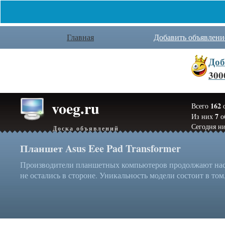
Главная
Добавить объявлени
Доб
300
voeg.ru
162
Всего
о
7
Из них
о
Сегодня ни
Доска объявлений
Планшет Asus Eee Pad Transformer
Производители планшетных компьютеров продолжают нас у
не остались в стороне. Уникальность модели состоит в том