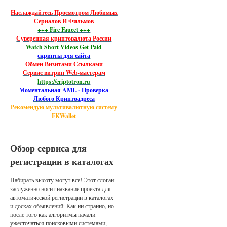
Наслаждайтесь Просмотром Любимых
Сериалов И Фильмов
+++ Fire Faucet +++
Суверенная криптовалюта России
Watch Short Videos Get Paid
скрипты для сайта
Обмен Визитами Ссылками
Сервис витрин Web-мастерам
https://criptotron.ru
Моментальная AML - Проверка
Любого Криптоадреса
Рекомендую мультивалютную систему
FKWallet
Обзор сервиса для
регистрации в каталогах
Набирать высоту могут все! Этот слоган
заслуженно носит название проекта для
автоматической регистрации в каталогах
и досках объявлений. Как ни странно, но
после того как алгоритмы начали
ужесточаться поисковыми системами,