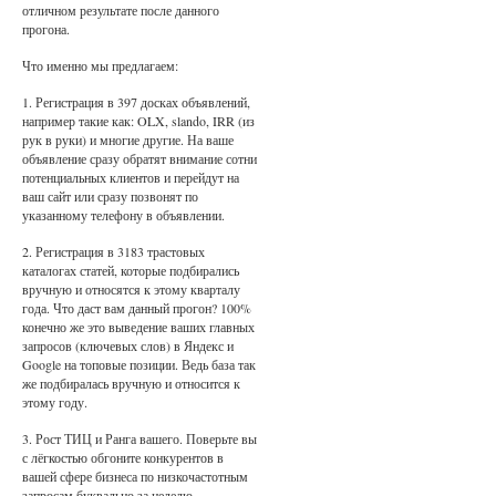
отличном результате после данного
прогона.
Что именно мы предлагаем:
1. Регистрация в 397 досках объявлений,
например такие как: OLX, slando, IRR (из
рук в руки) и многие другие. На ваше
объявление сразу обратят внимание сотни
потенциальных клиентов и перейдут на
ваш сайт или сразу позвонят по
указанному телефону в объявлении.
2. Регистрация в 3183 трастовых
каталогах статей, которые подбирались
вручную и относятся к этому кварталу
года. Что даст вам данный прогон? 100%
конечно же это выведение ваших главных
запросов (ключевых слов) в Яндекс и
Google на топовые позиции. Ведь база так
же подбиралась вручную и относится к
этому году.
3. Рост ТИЦ и Ранга вашего. Поверьте вы
с лёгкостью обгоните конкурентов в
вашей сфере бизнеса по низкочастотным
запросам буквально за неделю.