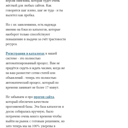
версия пингвина, которая будет очень
жёсткой для любых сайтов. Как
говорится шаг влево, шаг не туда - и ты
вылетел как пробка.
Но с их заявлениями, есть надежда
именно на бэки из каталогов, которые
наоборот только способствуют
повышению в выдачи за счёт трастовости
ресурса.
Регистрация в каталогах
в нашей
системе - это полностью
автоматизированный процесс. Вам не
придётся сидеть и ждать часами, когда же
на ваш разместят сотни статей или
объявлений - теперь это полностью
автоматический процесс, который по
времени занимает не более 17 минут.
Не забываем и про
прогон сайта
,
который обеспечен качеством
прогоняемой базы. Эта база каталогов и
досок собиралась вручную, было
потрачено очень много времени чтобы
выйти на рынок с готовым решением, но
зато теперь мы на 100% уверены в