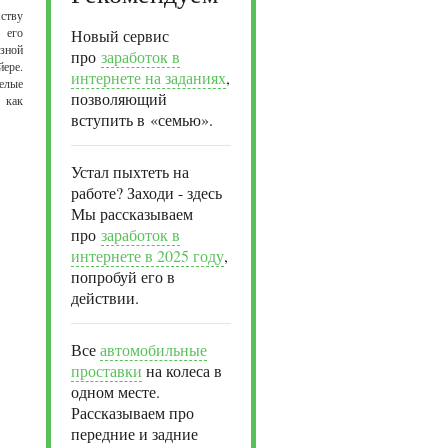
мству
 его
Новый сервис
зной
про
заработок в
йере.
интернете на заданиях
,
елые
позволяющий
 как
вступить в «семью».
Устал пыхтеть на
работе? Заходи - здесь
Мы рассказываем
про
заработок в
интернете в 2025 году
,
попробуй его в
действии.
Все
автомобильные
проставки
на колеса в
одном месте.
Рассказываем про
передние и задние