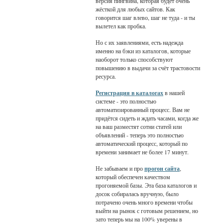
версия пингвина, которая будет очень
жёсткой для любых сайтов. Как
говорится шаг влево, шаг не туда - и ты
вылетел как пробка.
Но с их заявлениями, есть надежда
именно на бэки из каталогов, которые
наоборот только способствуют
повышению в выдачи за счёт трастовости
ресурса.
Регистрация в каталогах
в нашей
системе - это полностью
автоматизированный процесс. Вам не
придётся сидеть и ждать часами, когда же
на ваш разместят сотни статей или
объявлений - теперь это полностью
автоматический процесс, который по
времени занимает не более 17 минут.
Не забываем и про
прогон сайта
,
который обеспечен качеством
прогоняемой базы. Эта база каталогов и
досок собиралась вручную, было
потрачено очень много времени чтобы
выйти на рынок с готовым решением, но
зато теперь мы на 100% уверены в