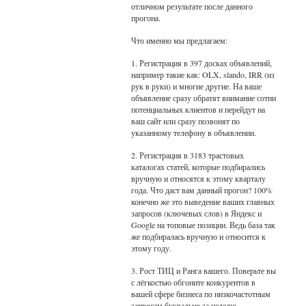
отличном результате после данного
прогона.
Что именно мы предлагаем:
1. Регистрация в 397 досках объявлений,
например такие как: OLX, slando, IRR (из
рук в руки) и многие другие. На ваше
объявление сразу обратят внимание сотни
потенциальных клиентов и перейдут на
ваш сайт или сразу позвонят по
указанному телефону в объявлении.
2. Регистрация в 3183 трастовых
каталогах статей, которые подбирались
вручную и относятся к этому кварталу
года. Что даст вам данный прогон? 100%
конечно же это выведение ваших главных
запросов (ключевых слов) в Яндекс и
Google на топовые позиции. Ведь база так
же подбиралась вручную и относится к
этому году.
3. Рост ТИЦ и Ранга вашего. Поверьте вы
с лёгкостью обгоните конкурентов в
вашей сфере бизнеса по низкочастотным
запросам буквально за неделю.