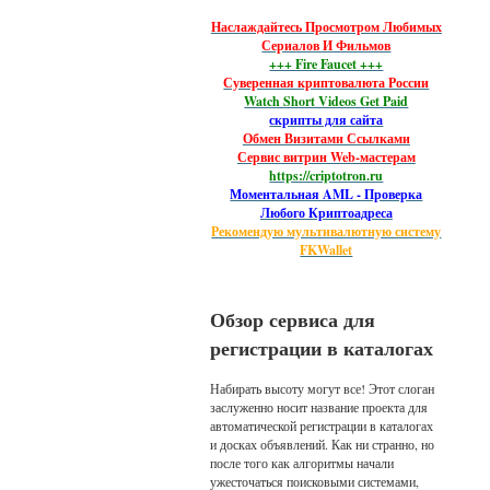
Наслаждайтесь Просмотром Любимых
Сериалов И Фильмов
+++ Fire Faucet +++
Суверенная криптовалюта России
Watch Short Videos Get Paid
скрипты для сайта
Обмен Визитами Ссылками
Сервис витрин Web-мастерам
https://criptotron.ru
Моментальная AML - Проверка
Любого Криптоадреса
Рекомендую мультивалютную систему
FKWallet
Обзор сервиса для
регистрации в каталогах
Набирать высоту могут все! Этот слоган
заслуженно носит название проекта для
автоматической регистрации в каталогах
и досках объявлений. Как ни странно, но
после того как алгоритмы начали
ужесточаться поисковыми системами,