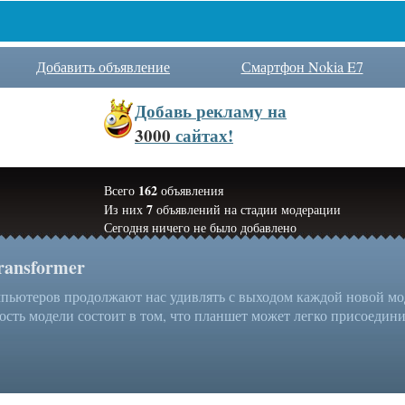
Добавить объявление
Смартфон Nokia E7
Добавь
рекламу на
3000
сайтах!
162
Всего
объявления
7
Из них
объявлений на стадии модерации
Сегодня ничего не было добавлено
ransformer
ьютеров продолжают нас удивлять с выходом каждой новой моде
ость модели состоит в том, что планшет может легко присоединит