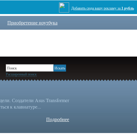
Добавить сюда вашу рекламу за
1 рубль
Приобретение ноутбука
Расширенный поиск
ли. Создатели Asus Transformer
ься к клавиатуре...
Подробнее