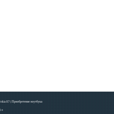
okia E7
|
Приобретение ноутбука
й
○