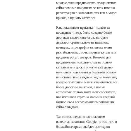
многие стали предпочитать продвижение
сайта помимо покупных ссылок именно
регистрацию в каталогах, так как в мире
кризис, а кушать хотят все.
Как показывает практика - только за
последние 4 года, было создано более
десятков тысяч каталогов, которые
держатся сравнительно на неплохих
позициях и где трафик является очень
рентабельным, с точки зрения купли или
продажи услуг, товаров. Конечно для
продвижения используются не только
каталоги или доски, многие уже давно
научились пользоваться биржами ссылок
или статей, но с каждым годом такой вид
аренды ссылочной массы становиться всё
более дорогим занятием, а новые
алгоритмы только тому и способствуют,
что нагоняют страх на малый и средний
бизнес из-за всевозможного понижения
сайта в выдачи.
Так совсем недавно заявила всем
известная компания Google - о том, что в
ближайшее время выйдет последняя