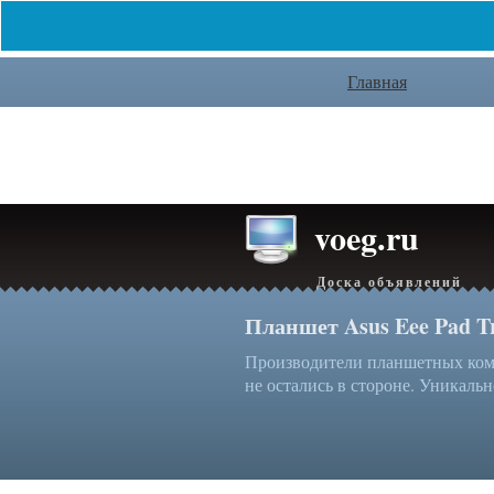
Главная
voeg.ru
Доска объявлений
Планшет Asus Eee Pad T
Производители планшетных комп
не остались в стороне. Уникальн