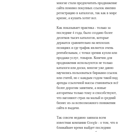
многие стали предпочитать продвижение
сайта помимо покупных ссылок именно
регистрацию в каталогах, так как в мире
кризис, а кушать хотят все.
Как показывает практика - только за
последние 4 года, было создано более
десятков тысяч каталогов, которые
держатся сравнительно на неплохих
позициях и где трафик является очень
рентабельным, с точки зрения купли или
продажи услуг, товаров. Конечно для
продвижения используются не только
каталоги или доски, многие уже давно
научились пользоваться биржами ссылок
или статей, но с каждым годом такой вид
аренды ссылочной массы становиться всё
более дорогим занятием, а новые
алгоритмы только тому и способствуют,
что нагоняют страх на малый и средний
бизнес из-за всевозможного понижения
сайта в выдачи.
Так совсем недавно заявила всем
известная компания Google - о том, что в
ближайшее время выйдет последняя