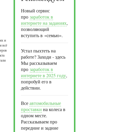
Новый сервис
про
заработок в
интернете на заданиях
,
позволяющий
вступить в «семью».
их и
и всё
Устал пыхтеть на
теров
кта
работе? Заходи - здесь
тали
Мы рассказываем
про
заработок в
интернете в 2025 году
,
попробуй его в
действии.
Все
автомобильные
проставки
на колеса в
одном месте.
Рассказываем про
передние и задние