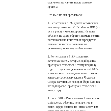
отличном результате после данного
прогона.
Что именно мы предлагаем:
1. Регистрация в 397 досках объявлений,
например такие как: OLX, slando, IRR (из
рук в руки) и многие другие. На ваше
объявление сразу обратят внимание сотни
потенциальных клиентов и перейдут на
ваш сайт или сразу позвонят по
указанному телефону в объявлении.
2. Регистрация в 3183 трастовых
каталогах статей, которые подбирались
вручную и относятся к этому кварталу
года. Что даст вам данный прогон? 100%
конечно же это выведение ваших главных
запросов (ключевых слов) в Яндекс и
Google на топовые позиции. Ведь база так
же подбиралась вручную и относится к
этому году.
3. Рост ТИЦ и Ранга вашего. Поверьте вы
с лёгкостью обгоните конкурентов в
вашей сфере бизнеса по низкочастотным
запросам буквально за неделю.