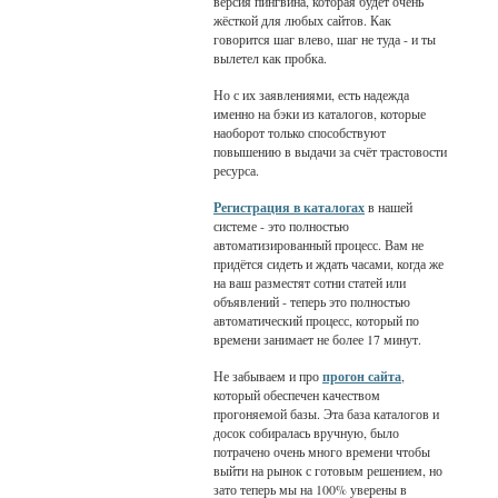
версия пингвина, которая будет очень
жёсткой для любых сайтов. Как
говорится шаг влево, шаг не туда - и ты
вылетел как пробка.
Но с их заявлениями, есть надежда
именно на бэки из каталогов, которые
наоборот только способствуют
повышению в выдачи за счёт трастовости
ресурса.
Регистрация в каталогах
в нашей
системе - это полностью
автоматизированный процесс. Вам не
придётся сидеть и ждать часами, когда же
на ваш разместят сотни статей или
объявлений - теперь это полностью
автоматический процесс, который по
времени занимает не более 17 минут.
Не забываем и про
прогон сайта
,
который обеспечен качеством
прогоняемой базы. Эта база каталогов и
досок собиралась вручную, было
потрачено очень много времени чтобы
выйти на рынок с готовым решением, но
зато теперь мы на 100% уверены в