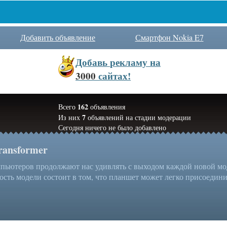
Добавить объявление
Смартфон Nokia E7
Добавь
рекламу на
3000
сайтах!
162
Всего
объявления
7
Из них
объявлений на стадии модерации
Сегодня ничего не было добавлено
ransformer
ьютеров продолжают нас удивлять с выходом каждой новой моде
ость модели состоит в том, что планшет может легко присоединит