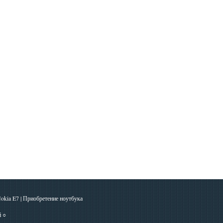
okia E7
|
Приобретение ноутбука
й
○