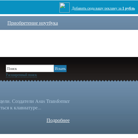
Добавить сюда вашу рекламу за
1 рубль
Приобретение ноутбука
Расширенный поиск
ли. Создатели Asus Transformer
ься к клавиатуре...
Подробнее