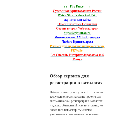
+++ Fire Faucet +++
Суверенная криптовалюта России
Watch Short Videos Get Paid
скрипты для сайта
Обмен Визитами Ссылками
Сервис витрин Web-мастерам
https://criptotron.ru
Моментальная AML - Проверка
Любого Криптоадреса
Рекомендую мультивалютную систему
FKWallet
Все Способы Интернет Заработка за 5
Минут
Обзор сервиса для
регистрации в каталогах
Набирать высоту могут все! Этот слоган
заслуженно носит название проекта для
автоматической регистрации в каталогах
и досках объявлений. Как ни странно, но
после того как алгоритмы начали
ужесточаться поисковыми системами,