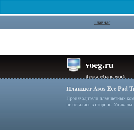
Главная
voeg.ru
Доска объявлений
Планшет Asus Eee Pad T
Производители планшетных комп
не остались в стороне. Уникальн