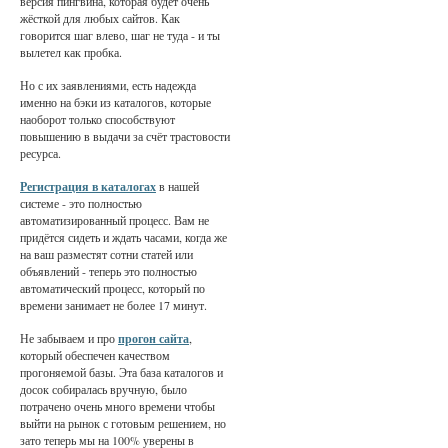
версия пингвина, которая будет очень
жёсткой для любых сайтов. Как
говорится шаг влево, шаг не туда - и ты
вылетел как пробка.
Но с их заявлениями, есть надежда
именно на бэки из каталогов, которые
наоборот только способствуют
повышению в выдачи за счёт трастовости
ресурса.
Регистрация в каталогах
в нашей
системе - это полностью
автоматизированный процесс. Вам не
придётся сидеть и ждать часами, когда же
на ваш разместят сотни статей или
объявлений - теперь это полностью
автоматический процесс, который по
времени занимает не более 17 минут.
Не забываем и про
прогон сайта
,
который обеспечен качеством
прогоняемой базы. Эта база каталогов и
досок собиралась вручную, было
потрачено очень много времени чтобы
выйти на рынок с готовым решением, но
зато теперь мы на 100% уверены в