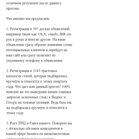
отличном результате после данного
прогона.
Что именно мы предлагаем:
1. Регистрация в 397 досках объявлений,
например такие как: OLX, slando, IRR (из
рук в руки) и многие другие. На ваше
объявление сразу обратят внимание сотни
потенциальных клиентов и перейдут на
ваш сайт или сразу позвонят по
указанному телефону в объявлении.
2. Регистрация в 3183 трастовых
каталогах статей, которые подбирались
вручную и относятся к этому кварталу
года. Что даст вам данный прогон? 100%
конечно же это выведение ваших главных
запросов (ключевых слов) в Яндекс и
Google на топовые позиции. Ведь база так
же подбиралась вручную и относится к
этому году.
3. Рост ТИЦ и Ранга вашего. Поверьте вы
с лёгкостью обгоните конкурентов в
вашей сфере бизнеса по низкочастотным
запросам буквально за неделю.