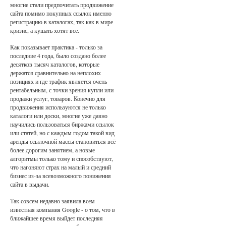
многие стали предпочитать продвижение
сайта помимо покупных ссылок именно
регистрацию в каталогах, так как в мире
кризис, а кушать хотят все.
Как показывает практика - только за
последние 4 года, было создано более
десятков тысяч каталогов, которые
держатся сравнительно на неплохих
позициях и где трафик является очень
рентабельным, с точки зрения купли или
продажи услуг, товаров. Конечно для
продвижения используются не только
каталоги или доски, многие уже давно
научились пользоваться биржами ссылок
или статей, но с каждым годом такой вид
аренды ссылочной массы становиться всё
более дорогим занятием, а новые
алгоритмы только тому и способствуют,
что нагоняют страх на малый и средний
бизнес из-за всевозможного понижения
сайта в выдачи.
Так совсем недавно заявила всем
известная компания Google - о том, что в
ближайшее время выйдет последняя