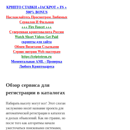
КРИПТО СТАВКИ +JACKPOT + FS +
500% BONUS
Наслаждайтесь Просмотром Любимых
Сериалов И Фильмов
+++ Fire Faucet +++
Суверенная криптовалюта России
Watch Short Videos Get Paid
скрипты для сайта
Обмен Визитами Ссылками
Сервис витрин Web-мастерам
https://criptotron.ru
Моментальная AML - Проверка
Любого Криптоадреса
Обзор сервиса для
регистрации в каталогах
Набирать высоту могут все! Этот слоган
заслуженно носит название проекта для
автоматической регистрации в каталогах
и досках объявлений. Как ни странно, но
после того как алгоритмы начали
ужесточаться поисковыми системами,