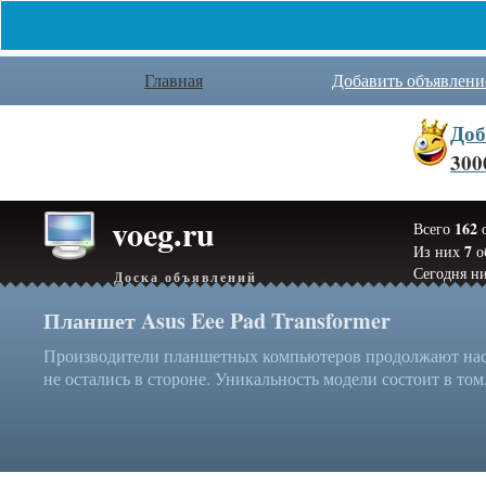
Главная
Добавить объявлени
Доб
300
voeg.ru
162
Всего
о
7
Из них
о
Сегодня ни
Доска объявлений
Планшет Asus Eee Pad Transformer
Производители планшетных компьютеров продолжают нас у
не остались в стороне. Уникальность модели состоит в том