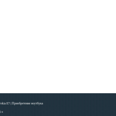
okia E7
|
Приобретение ноутбука
й
○