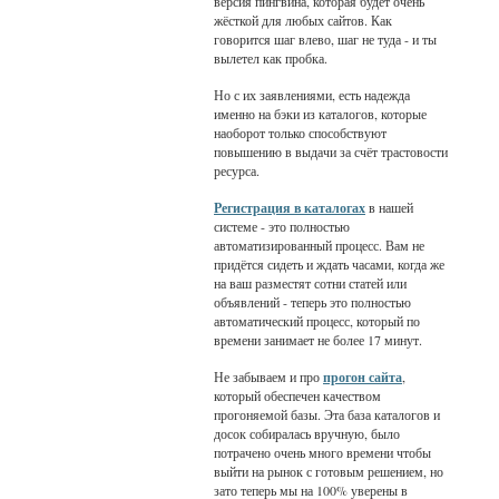
версия пингвина, которая будет очень
жёсткой для любых сайтов. Как
говорится шаг влево, шаг не туда - и ты
вылетел как пробка.
Но с их заявлениями, есть надежда
именно на бэки из каталогов, которые
наоборот только способствуют
повышению в выдачи за счёт трастовости
ресурса.
Регистрация в каталогах
в нашей
системе - это полностью
автоматизированный процесс. Вам не
придётся сидеть и ждать часами, когда же
на ваш разместят сотни статей или
объявлений - теперь это полностью
автоматический процесс, который по
времени занимает не более 17 минут.
Не забываем и про
прогон сайта
,
который обеспечен качеством
прогоняемой базы. Эта база каталогов и
досок собиралась вручную, было
потрачено очень много времени чтобы
выйти на рынок с готовым решением, но
зато теперь мы на 100% уверены в