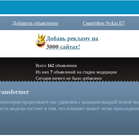
Добавить объявление
Смартфон Nokia E7
Добавь
рекламу на
3000
сайтах!
162
Всего
объявления
7
Из них
объявлений на стадии модерации
Сегодня ничего не было добавлено
ransformer
ьютеров продолжают нас удивлять с выходом каждой новой моде
ость модели состоит в том, что планшет может легко присоединит