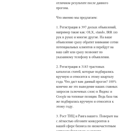
отличном результате после данного
прогона.
Что именно мы предлагаем:
1. Регистрация в 397 досках объявлений,
например такие как: OLX, slando, IRR (из
рук в руки) и многие другие. На ваше
объявление сразу обратят внимание сотни
потенциальных клиентов и перейдут на
ваш сайт или сразу позвонят по
указанному телефону в объявлении.
2. Регистрация в 3183 трастовых
каталогах статей, которые подбирались
вручную и относятся к этому кварталу
года. Что даст вам данный прогон? 100%
конечно же это выведение ваших главных
запросов (ключевых слов) в Яндекс и
Google на топовые позиции. Ведь база так
же подбиралась вручную и относится к
этому году.
3. Рост ТИЦ и Ранга вашего. Поверьте вы
с лёгкостью обгоните конкурентов в
вашей сфере бизнеса по низкочастотным
запросам буквально за неделю.