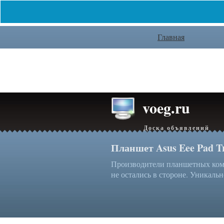
Главная
voeg.ru
Доска объявлений
Планшет Asus Eee Pad T
Производители планшетных комп
не остались в стороне. Уникальн