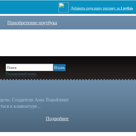
Добавить сюда вашу рекламу за
1 рубль
Приобретение ноутбука
Расширенный поиск
ли. Создатели Asus Transformer
ься к клавиатуре...
Подробнее