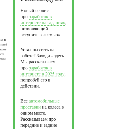
Новый сервис
про
заработок в
интернете на заданиях
,
позволяющий
вступить в «семью».
их и
и всё
Устал пыхтеть на
теров
кта
работе? Заходи - здесь
тали
Мы рассказываем
про
заработок в
интернете в 2025 году
,
попробуй его в
действии.
Все
автомобильные
проставки
на колеса в
одном месте.
Рассказываем про
передние и задние