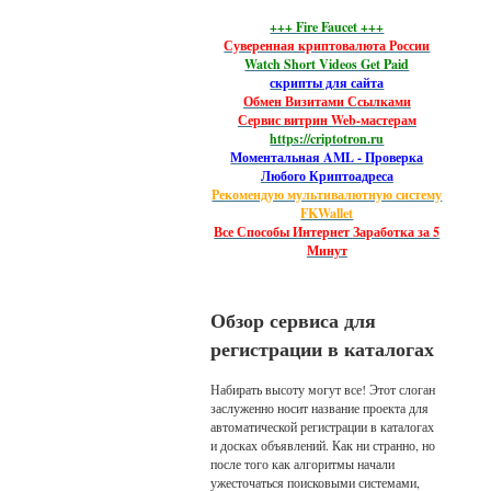
+++ Fire Faucet +++
Суверенная криптовалюта России
Watch Short Videos Get Paid
скрипты для сайта
Обмен Визитами Ссылками
Сервис витрин Web-мастерам
https://criptotron.ru
Моментальная AML - Проверка
Любого Криптоадреса
Рекомендую мультивалютную систему
FKWallet
Все Способы Интернет Заработка за 5
Минут
Обзор сервиса для
регистрации в каталогах
Набирать высоту могут все! Этот слоган
заслуженно носит название проекта для
автоматической регистрации в каталогах
и досках объявлений. Как ни странно, но
после того как алгоритмы начали
ужесточаться поисковыми системами,