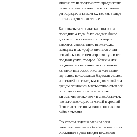
многие стали предпочитать продвижение
сайта помимо покупных ссылок именно
регистрацию в каталогах, так как в мире
кризис, а кушать хотят все.
Как показывает практика - только за
последние 4 года, было создано более
десятков тысяч каталогов, которые
держатся сравнительно на неплохих
позициях и где трафик является очень
рентабельным, с точки зрения купли или
продажи услуг, товаров. Конечно для
продвижения используются не только
каталоги или доски, многие уже давно
научились пользоваться биржами ссылок
или статей, но с каждым годом такой вид
аренды ссылочной массы становиться всё
более дорогим занятием, а новые
алгоритмы только тому и способствуют,
что нагоняют страх на малый и средний
бизнес из-за всевозможного понижения
сайта в выдачи.
Так совсем недавно заявила всем
известная компания Google - о том, что в
ближайшее время выйдет последняя