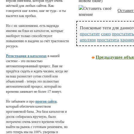
новом окне)
версия пингвина, которая будет очень
жёсткой для любых сайтов. Как
Оставит
говорится шаг влево, шаг не туда - и ты
вылетел как пробка.
Но с их заявлениями, есть надежда
Поисковые теги для данног
именно на бэки из каталогов, которые
простатит
союз
простатит
наоборот только способствуют
аполлон
простатита
хрони
повышению в выдачи за счёт трастовости
ресурса.
Регистрация в каталогах
в нашей
Предыдущее объя
системе - это полностью
автоматизированный процесс. Вам не
придётся сидеть и ждать часами, когда же
на ваш разместят сотни статей или
объявлений - теперь это полностью
автоматический процесс, который по
времени занимает не более 17 минут.
Не забываем и про
прогон сайта
,
который обеспечен качеством
прогоняемой базы. Эта база каталогов и
досок собиралась вручную, было
потрачено очень много времени чтобы
выйти на рынок с готовым решением, но
зато теперь мы на 100% уверены в