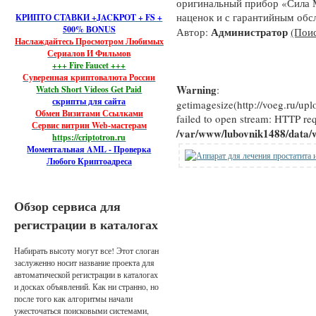
оригинальный прибор «Сила 
наценок и с гарантийным об
КРИПТО СТАВКИ +JACKPOT + FS +
500% BONUS
Администратор
Автор:
(Поис
Наслаждайтесь Просмотром Любимых
Сериалов И Фильмов
+++ Fire Faucet +++
Суверенная криптовалюта России
Warning
:
Watch Short Videos Get Paid
скрипты для сайта
getimagesize(http://voeg.ru/up
Обмен Визитами Ссылками
failed to open stream: HTTP re
Сервис витрин Web-мастерам
/var/www/lubovnik1488/data/
https://criptotron.ru
Моментальная AML - Проверка
Любого Криптоадреса
Обзор сервиса для
регистрации в каталогах
Набирать высоту могут все! Этот слоган
заслуженно носит название проекта для
автоматической регистрации в каталогах
и досках объявлений. Как ни странно, но
после того как алгоритмы начали
ужесточаться поисковыми системами,