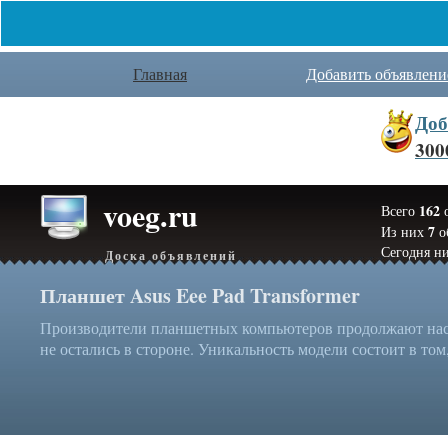
Главная
Добавить объявлени
Доб
300
voeg.ru
162
Всего
о
7
Из них
о
Сегодня ни
Доска объявлений
Планшет Asus Eee Pad Transformer
Производители планшетных компьютеров продолжают нас у
не остались в стороне. Уникальность модели состоит в том