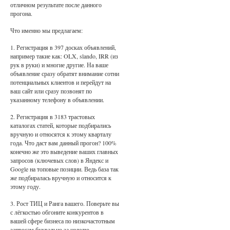
отличном результате после данного
прогона.
Что именно мы предлагаем:
1. Регистрация в 397 досках объявлений,
например такие как: OLX, slando, IRR (из
рук в руки) и многие другие. На ваше
объявление сразу обратят внимание сотни
потенциальных клиентов и перейдут на
ваш сайт или сразу позвонят по
указанному телефону в объявлении.
2. Регистрация в 3183 трастовых
каталогах статей, которые подбирались
вручную и относятся к этому кварталу
года. Что даст вам данный прогон? 100%
конечно же это выведение ваших главных
запросов (ключевых слов) в Яндекс и
Google на топовые позиции. Ведь база так
же подбиралась вручную и относится к
этому году.
3. Рост ТИЦ и Ранга вашего. Поверьте вы
с лёгкостью обгоните конкурентов в
вашей сфере бизнеса по низкочастотным
запросам буквально за неделю.