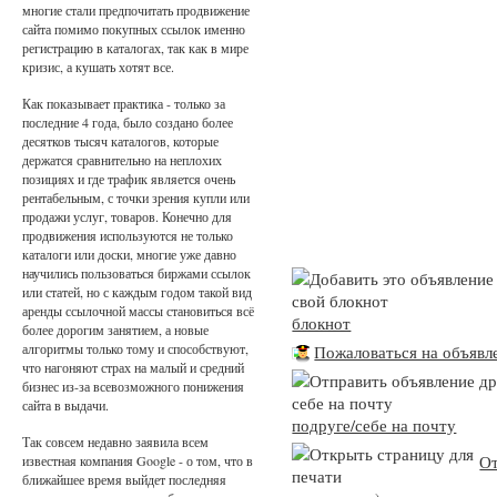
многие стали предпочитать продвижение
сайта помимо покупных ссылок именно
регистрацию в каталогах, так как в мире
кризис, а кушать хотят все.
Как показывает практика - только за
последние 4 года, было создано более
десятков тысяч каталогов, которые
держатся сравнительно на неплохих
позициях и где трафик является очень
рентабельным, с точки зрения купли или
продажи услуг, товаров. Конечно для
продвижения используются не только
каталоги или доски, многие уже давно
научились пользоваться биржами ссылок
или статей, но с каждым годом такой вид
аренды ссылочной массы становиться всё
блокнот
более дорогим занятием, а новые
алгоритмы только тому и способствуют,
Пожаловаться на объявл
что нагоняют страх на малый и средний
бизнес из-за всевозможного понижения
сайта в выдачи.
подруге/себе на почту
Так совсем недавно заявила всем
От
известная компания Google - о том, что в
ближайшее время выйдет последняя