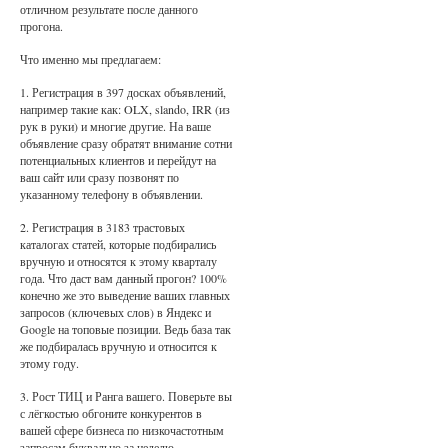
отличном результате после данного
прогона.
Что именно мы предлагаем:
1. Регистрация в 397 досках объявлений,
например такие как: OLX, slando, IRR (из
рук в руки) и многие другие. На ваше
объявление сразу обратят внимание сотни
потенциальных клиентов и перейдут на
ваш сайт или сразу позвонят по
указанному телефону в объявлении.
2. Регистрация в 3183 трастовых
каталогах статей, которые подбирались
вручную и относятся к этому кварталу
года. Что даст вам данный прогон? 100%
конечно же это выведение ваших главных
запросов (ключевых слов) в Яндекс и
Google на топовые позиции. Ведь база так
же подбиралась вручную и относится к
этому году.
3. Рост ТИЦ и Ранга вашего. Поверьте вы
с лёгкостью обгоните конкурентов в
вашей сфере бизнеса по низкочастотным
запросам буквально за неделю.