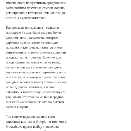
многие стали предпочитать продвижение
сайта помимо покупных ссылок именно
регистрацию в каталогах, так как в мире
кризис, а кушать хотят все.
Как показывает практика - только за
последние 4 года, было создано более
десятков тысяч каталогов, которые
держатся сравнительно на неплохих
позициях и где трафик является очень
рентабельным, с точки зрения купли или
продажи услуг, товаров. Конечно для
продвижения используются не только
каталоги или доски, многие уже давно
научились пользоваться биржами ссылок
или статей, но с каждым годом такой вид
аренды ссылочной массы становиться всё
более дорогим занятием, а новые
алгоритмы только тому и способствуют,
что нагоняют страх на малый и средний
бизнес из-за всевозможного понижения
сайта в выдачи.
Так совсем недавно заявила всем
известная компания Google - о том, что в
ближайшее время выйдет последняя