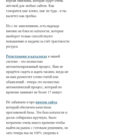
версия пингвина, которая будет очень
жёсткой для любых сайтов. Как
говорится шаг влево, шаг не туда - и ты
вылетел как пробка.
Но с их заявлениями, есть надежда
именно на бэки из каталогов, которые
наоборот только способствуют
повышению в выдачи за счёт трастовости
ресурса.
Регистрация в каталогах
в нашей
системе - это полностью
автоматизированный процесс. Вам не
придётся сидеть и ждать часами, когда же
на ваш разместят сотни статей или
объявлений - теперь это полностью
автоматический процесс, который по
времени занимает не более 17 минут.
Не забываем и про
прогон сайта
,
который обеспечен качеством
прогоняемой базы. Эта база каталогов и
досок собиралась вручную, было
потрачено очень много времени чтобы
выйти на рынок с готовым решением, но
зато теперь мы на 100% уверены в