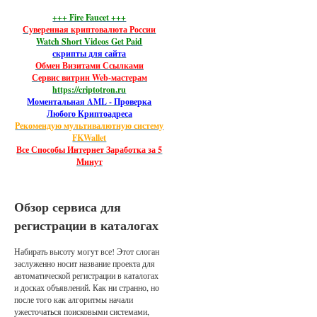
+++ Fire Faucet +++
Суверенная криптовалюта России
Watch Short Videos Get Paid
скрипты для сайта
Обмен Визитами Ссылками
Сервис витрин Web-мастерам
https://criptotron.ru
Моментальная AML - Проверка
Любого Криптоадреса
Рекомендую мультивалютную систему
FKWallet
Все Способы Интернет Заработка за 5
Минут
Обзор сервиса для
регистрации в каталогах
Набирать высоту могут все! Этот слоган
заслуженно носит название проекта для
автоматической регистрации в каталогах
и досках объявлений. Как ни странно, но
после того как алгоритмы начали
ужесточаться поисковыми системами,