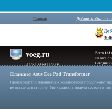
Главная
Добавить объявлени
Доб
300
voeg.ru
162
Всего
о
7
Из них
о
Сегодня ни
Доска объявлений
Планшет Asus Eee Pad Transformer
Производители планшетных компьютеров продолжают нас у
не остались в стороне. Уникальность модели состоит в том