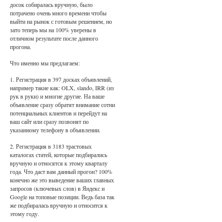
досок собиралась вручную, было
потрачено очень много времени чтобы
выйти на рынок с готовым решением, но
зато теперь мы на 100% уверены в
отличном результате после данного
прогона.
Что именно мы предлагаем:
1. Регистрация в 397 досках объявлений,
например такие как: OLX, slando, IRR (из
рук в руки) и многие другие. На ваше
объявление сразу обратят внимание сотни
потенциальных клиентов и перейдут на
ваш сайт или сразу позвонят по
указанному телефону в объявлении.
2. Регистрация в 3183 трастовых
каталогах статей, которые подбирались
вручную и относятся к этому кварталу
года. Что даст вам данный прогон? 100%
конечно же это выведение ваших главных
запросов (ключевых слов) в Яндекс и
Google на топовые позиции. Ведь база так
же подбиралась вручную и относится к
этому году.