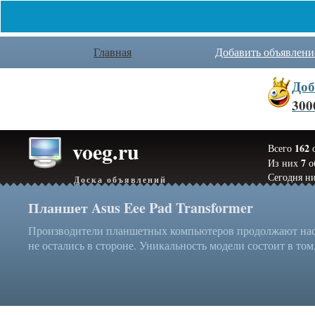
Главная
Добавить объявлени
Доб
300
voeg.ru
162
Всего
о
7
Из них
о
Сегодня ни
Доска объявлений
Планшет Asus Eee Pad Transformer
Производители планшетных компьютеров продолжают нас у
не остались в стороне. Уникальность модели состоит в том