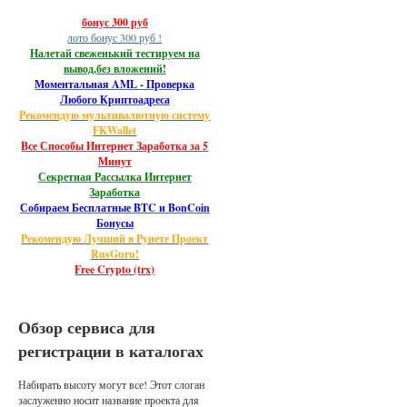
бонус 300 руб
лото бонус 300 руб !
Налетай свеженький тестируем на
вывод,без вложений!
Моментальная AML - Проверка
Любого Криптоадреса
Рекомендую мультивалютную систему
FKWallet
Все Способы Интернет Заработка за 5
Минут
Секретная Рассылка Интернет
Заработка
Собираем Бесплатные BTC и BonCoin
Бонусы
Рекомендую Лучший в Рунете Проект
RusGuru!
Free Crypto (trx)
Обзор сервиса для
регистрации в каталогах
Набирать высоту могут все! Этот слоган
заслуженно носит название проекта для