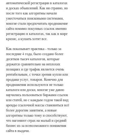
автоматической регистрации в каталогах
и досках объявлений. Как ни странно, но
после того как алгоритмы начали
ужесточаться поисковыми системами,
многие стали предпочитать продвижение
сайта помимо покупных ссылок именно
регистрацию в каталогах, так как в мире
кризис, а кушать хотят все.
Как показывает практика - только за
последние 4 года, было создано более
десятков тысяч каталогов, которые
держатся сравнительно на неплохих
позициях и где трафик является очень
рентабельным, с точки зрения купли или
продажи услуг, товаров. Конечно для
продвижения используются не только
каталоги или доски, многие уже давно
научились пользоваться биржами ссылок
или статей, но с каждым годом такой вид
аренды ссылочной массы становиться всё
более дорогим занятием, а новые
алгоритмы только тому и способствуют,
что нагоняют страх на малый и средний
бизнес из-за всевозможного понижения
сайта в выдачи.