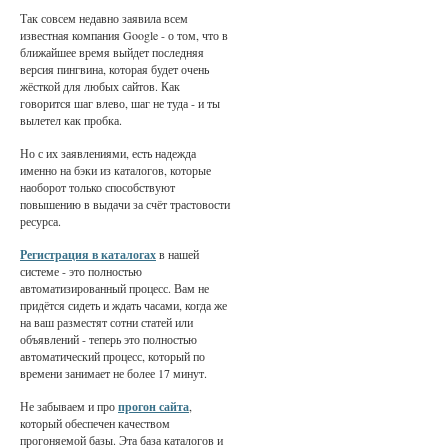
Так совсем недавно заявила всем
известная компания Google - о том, что в
ближайшее время выйдет последняя
версия пингвина, которая будет очень
жёсткой для любых сайтов. Как
говорится шаг влево, шаг не туда - и ты
вылетел как пробка.
Но с их заявлениями, есть надежда
именно на бэки из каталогов, которые
наоборот только способствуют
повышению в выдачи за счёт трастовости
ресурса.
Регистрация в каталогах
в нашей
системе - это полностью
автоматизированный процесс. Вам не
придётся сидеть и ждать часами, когда же
на ваш разместят сотни статей или
объявлений - теперь это полностью
автоматический процесс, который по
времени занимает не более 17 минут.
Не забываем и про
прогон сайта
,
который обеспечен качеством
прогоняемой базы. Эта база каталогов и