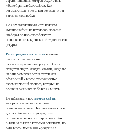
версия пингвина, которая будет очень
жёсткой для любых сайтов. Как
говорится шаг влево, шаг не туда - и ты
вылетел как пробка.
Но с их заявлениями, есть надежда
именно на бэки из каталогов, которые
наоборот только способствуют
повышению в выдачи за счёт трастовости
ресурса.
Регистрация в каталогах
в нашей
системе - это полностью
автоматизированный процесс. Вам не
придётся сидеть и ждать часами, когда же
на ваш разместят сотни статей или
объявлений - теперь это полностью
автоматический процесс, который по
времени занимает не более 17 минут.
Не забываем и про
прогон сайта
,
который обеспечен качеством
прогоняемой базы. Эта база каталогов и
досок собиралась вручную, было
потрачено очень много времени чтобы
выйти на рынок с готовым решением, но
зато теперь мы на 100% уверены в