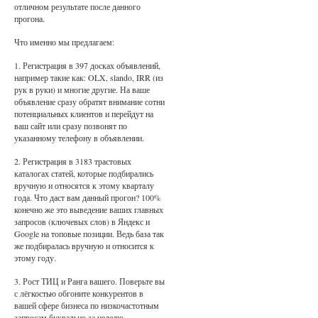
отличном результате после данного
прогона.
Что именно мы предлагаем:
1. Регистрация в 397 досках объявлений,
например такие как: OLX, slando, IRR (из
рук в руки) и многие другие. На ваше
объявление сразу обратят внимание сотни
потенциальных клиентов и перейдут на
ваш сайт или сразу позвонят по
указанному телефону в объявлении.
2. Регистрация в 3183 трастовых
каталогах статей, которые подбирались
вручную и относятся к этому кварталу
года. Что даст вам данный прогон? 100%
конечно же это выведение ваших главных
запросов (ключевых слов) в Яндекс и
Google на топовые позиции. Ведь база так
же подбиралась вручную и относится к
этому году.
3. Рост ТИЦ и Ранга вашего. Поверьте вы
с лёгкостью обгоните конкурентов в
вашей сфере бизнеса по низкочастотным
запросам буквально за неделю.