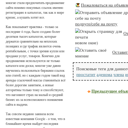
многие стали предпочитать продвижение
Пожаловаться на объявл
сайта помимо покупных ссылок именно
регистрацию в каталогах, так как в мире
кризис, а кушать хотят все.
подруге/себе на почту
Как показывает практика - только за
последние 4 года, было создано более
От
десятков тысяч каталогов, которые
держатся сравнительно на неплохих
новом окне)
позициях и где трафик является очень
рентабельным, с точки зрения купли или
Оставит
продажи услуг, товаров. Конечно для
продвижения используются не только
каталоги или доски, многие уже давно
Поисковые теги для данног
научились пользоваться биржами ссылок
простатит
аденома
члена
и
или статей, но с каждым годом такой вид
аренды ссылочной массы становиться всё
более дорогим занятием, а новые
алгоритмы только тому и способствуют,
Предыдущее объя
что нагоняют страх на малый и средний
бизнес из-за всевозможного понижения
сайта в выдачи.
Так совсем недавно заявила всем
известная компания Google - о том, что в
ближайшее время выйдет последняя