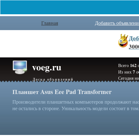
Главная
Добавить объявлени
Доб
300
voeg.ru
162
Всего
о
7
Из них
о
Сегодня ни
Доска объявлений
Планшет Asus Eee Pad Transformer
Производители планшетных компьютеров продолжают нас у
не остались в стороне. Уникальность модели состоит в том