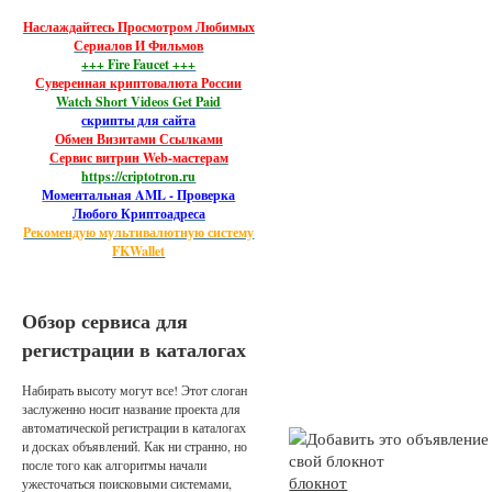
Наслаждайтесь Просмотром Любимых
Сериалов И Фильмов
+++ Fire Faucet +++
Суверенная криптовалюта России
Watch Short Videos Get Paid
скрипты для сайта
Обмен Визитами Ссылками
Сервис витрин Web-мастерам
https://criptotron.ru
Моментальная AML - Проверка
Любого Криптоадреса
Рекомендую мультивалютную систему
FKWallet
Обзор сервиса для
регистрации в каталогах
Набирать высоту могут все! Этот слоган
заслуженно носит название проекта для
автоматической регистрации в каталогах
и досках объявлений. Как ни странно, но
после того как алгоритмы начали
блокнот
ужесточаться поисковыми системами,