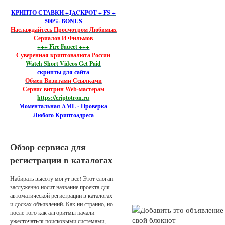
КРИПТО СТАВКИ +JACKPOT + FS +
500% BONUS
Наслаждайтесь Просмотром Любимых
Сериалов И Фильмов
+++ Fire Faucet +++
Суверенная криптовалюта России
Watch Short Videos Get Paid
скрипты для сайта
Обмен Визитами Ссылками
Сервис витрин Web-мастерам
https://criptotron.ru
Моментальная AML - Проверка
Любого Криптоадреса
Обзор сервиса для
регистрации в каталогах
Набирать высоту могут все! Этот слоган
заслуженно носит название проекта для
автоматической регистрации в каталогах
и досках объявлений. Как ни странно, но
после того как алгоритмы начали
ужесточаться поисковыми системами,