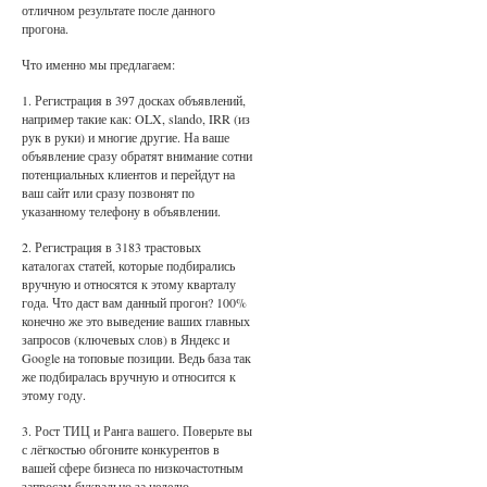
отличном результате после данного
прогона.
Что именно мы предлагаем:
1. Регистрация в 397 досках объявлений,
например такие как: OLX, slando, IRR (из
рук в руки) и многие другие. На ваше
объявление сразу обратят внимание сотни
потенциальных клиентов и перейдут на
ваш сайт или сразу позвонят по
указанному телефону в объявлении.
2. Регистрация в 3183 трастовых
каталогах статей, которые подбирались
вручную и относятся к этому кварталу
года. Что даст вам данный прогон? 100%
конечно же это выведение ваших главных
запросов (ключевых слов) в Яндекс и
Google на топовые позиции. Ведь база так
же подбиралась вручную и относится к
этому году.
3. Рост ТИЦ и Ранга вашего. Поверьте вы
с лёгкостью обгоните конкурентов в
вашей сфере бизнеса по низкочастотным
запросам буквально за неделю.