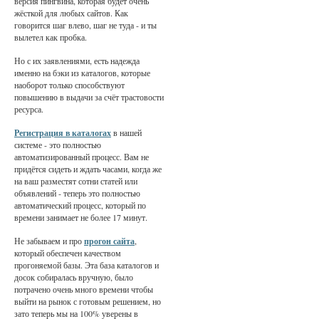
версия пингвина, которая будет очень
жёсткой для любых сайтов. Как
говорится шаг влево, шаг не туда - и ты
вылетел как пробка.
Но с их заявлениями, есть надежда
именно на бэки из каталогов, которые
наоборот только способствуют
повышению в выдачи за счёт трастовости
ресурса.
Регистрация в каталогах
в нашей
системе - это полностью
автоматизированный процесс. Вам не
придётся сидеть и ждать часами, когда же
на ваш разместят сотни статей или
объявлений - теперь это полностью
автоматический процесс, который по
времени занимает не более 17 минут.
Не забываем и про
прогон сайта
,
который обеспечен качеством
прогоняемой базы. Эта база каталогов и
досок собиралась вручную, было
потрачено очень много времени чтобы
выйти на рынок с готовым решением, но
зато теперь мы на 100% уверены в