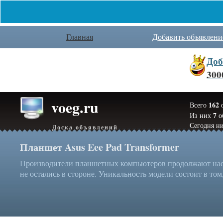
Главная
Добавить объявлени
Доб
300
voeg.ru
162
Всего
о
7
Из них
о
Сегодня ни
Доска объявлений
Планшет Asus Eee Pad Transformer
Производители планшетных компьютеров продолжают нас у
не остались в стороне. Уникальность модели состоит в том