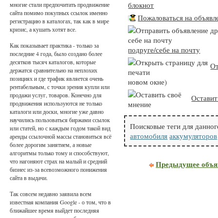
блокнот
многие стали предпочитать продвижение
сайта помимо покупных ссылок именно
Пожаловаться на объявл
регистрацию в каталогах, так как в мире
кризис, а кушать хотят все.
Как показывает практика - только за
подруге/себе на почту
последние 4 года, было создано более
десятков тысяч каталогов, которые
От
держатся сравнительно на неплохих
позициях и где трафик является очень
новом окне)
рентабельным, с точки зрения купли или
продажи услуг, товаров. Конечно для
Оставит
продвижения используются не только
каталоги или доски, многие уже давно
научились пользоваться биржами ссылок
Поисковые теги для данног
или статей, но с каждым годом такой вид
автомобиля
аккумуляторов
аренды ссылочной массы становиться всё
более дорогим занятием, а новые
алгоритмы только тому и способствуют,
что нагоняют страх на малый и средний
Предыдущее объя
бизнес из-за всевозможного понижения
сайта в выдачи.
Так совсем недавно заявила всем
известная компания Google - о том, что в
ближайшее время выйдет последняя