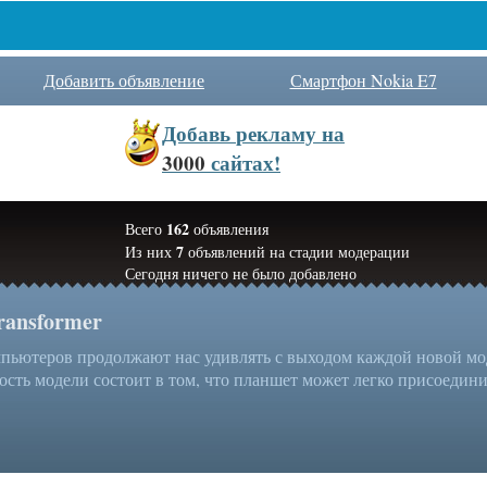
Добавить объявление
Смартфон Nokia E7
Добавь
рекламу на
3000
сайтах!
162
Всего
объявления
7
Из них
объявлений на стадии модерации
Сегодня ничего не было добавлено
ransformer
ьютеров продолжают нас удивлять с выходом каждой новой моде
ость модели состоит в том, что планшет может легко присоединит