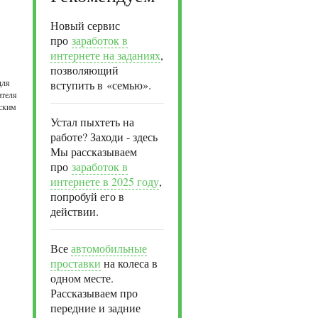
Новый сервис
про
заработок в
интернете на заданиях
,
позволяющий
для
вступить в «семью».
ателя
йским
Устал пыхтеть на
работе? Заходи - здесь
Мы рассказываем
про
заработок в
интернете в 2025 году
,
попробуй его в
действии.
Все
автомобильные
проставки
на колеса в
одном месте.
Рассказываем про
передние и задние