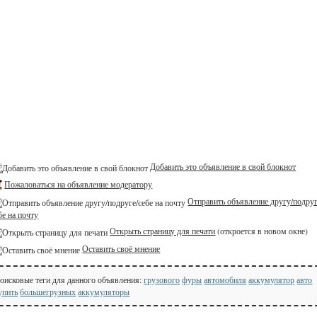
Добавить это объявление в свой блокнот
Пожаловаться на объявление модератору
Отправить объявление другу/подруг
бе на почту
Открыть страницу для печати
(откроется в новом окне)
Оставить своё мнение
оисковые теги для данного объявления:
грузового
фуры
автомобиля
аккумулятор
авто
упить
большегрузных
аккумуляторы