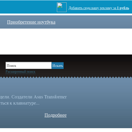
Добавить сюда вашу рекламу за
1 рубль
Приобретение ноутбука
Расширенный поиск
ли. Создатели Asus Transformer
ься к клавиатуре...
Подробнее