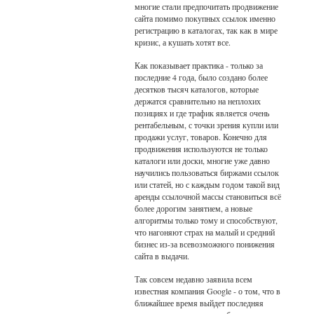
многие стали предпочитать продвижение
сайта помимо покупных ссылок именно
регистрацию в каталогах, так как в мире
кризис, а кушать хотят все.
Как показывает практика - только за
последние 4 года, было создано более
десятков тысяч каталогов, которые
держатся сравнительно на неплохих
позициях и где трафик является очень
рентабельным, с точки зрения купли или
продажи услуг, товаров. Конечно для
продвижения используются не только
каталоги или доски, многие уже давно
научились пользоваться биржами ссылок
или статей, но с каждым годом такой вид
аренды ссылочной массы становиться всё
более дорогим занятием, а новые
алгоритмы только тому и способствуют,
что нагоняют страх на малый и средний
бизнес из-за всевозможного понижения
сайта в выдачи.
Так совсем недавно заявила всем
известная компания Google - о том, что в
ближайшее время выйдет последняя