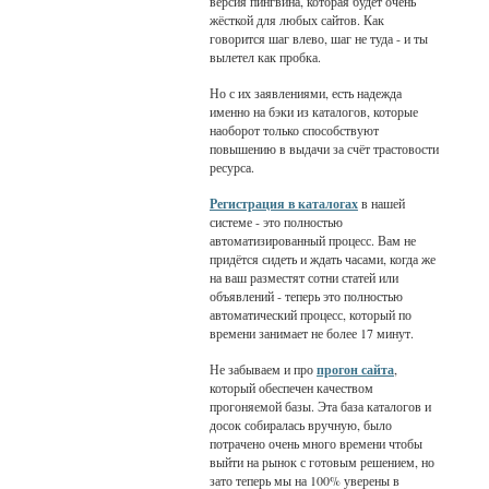
версия пингвина, которая будет очень
жёсткой для любых сайтов. Как
говорится шаг влево, шаг не туда - и ты
вылетел как пробка.
Но с их заявлениями, есть надежда
именно на бэки из каталогов, которые
наоборот только способствуют
повышению в выдачи за счёт трастовости
ресурса.
Регистрация в каталогах
в нашей
системе - это полностью
автоматизированный процесс. Вам не
придётся сидеть и ждать часами, когда же
на ваш разместят сотни статей или
объявлений - теперь это полностью
автоматический процесс, который по
времени занимает не более 17 минут.
Не забываем и про
прогон сайта
,
который обеспечен качеством
прогоняемой базы. Эта база каталогов и
досок собиралась вручную, было
потрачено очень много времени чтобы
выйти на рынок с готовым решением, но
зато теперь мы на 100% уверены в