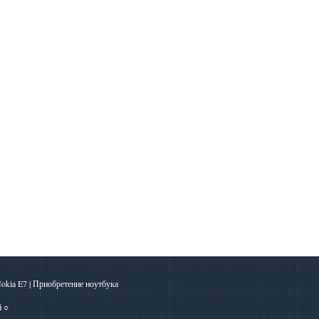
okia E7
|
Приобретение ноутбука
й
○