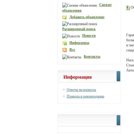
Свежие
Об
объявления
Добавить объявление
Расширенный поиск
Гара
Новости
боль
Информеры
и эн
Rss
стан
Контакты
Насе
Стои
Авто
Информация
Ответы на вопросы
Правила и рекомендации