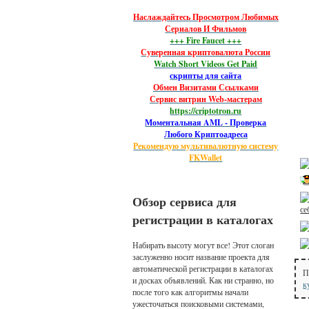
Наслаждайтесь Просмотром Любимых
Сериалов И Фильмов
+++ Fire Faucet +++
Суверенная криптовалюта России
Watch Short Videos Get Paid
скрипты для сайта
Обмен Визитами Ссылками
Сервис витрин Web-мастерам
https://criptotron.ru
Моментальная AML - Проверка
Любого Криптоадреса
Рекомендую мультивалютную систему
FKWallet
Обзор сервиса для
се
регистрации в каталогах
Набирать высоту могут все! Этот слоган
заслуженно носит название проекта для
автоматической регистрации в каталогах
П
и досках объявлений. Как ни странно, но
к
после того как алгоритмы начали
ужесточаться поисковыми системами,