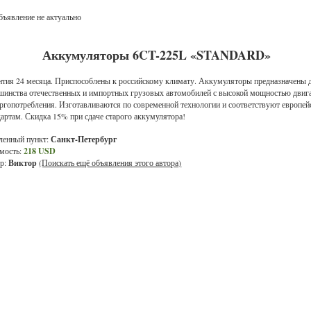
ъявление не актуально
Аккумуляторы 6CT-225L «STANDARD»
нтия 24 месяца. Приспособлены к российскому климату. Аккумуляторы предназначены 
шинства отечественных и импортных грузовых автомобилей с высокой мощностью двиг
ергопотребления. Изготавливаются по современной технологии и соответствуют европе
дартам. Скидка 15% при сдаче старого аккумулятора!
ленный пункт:
Санкт-Петербург
мость:
218 USD
р:
Виктор
(Поискать ещё объявления этого автора)