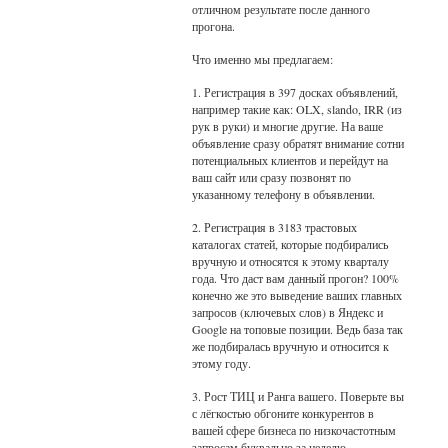
отличном результате после данного
прогона.
Что именно мы предлагаем:
1. Регистрация в 397 досках объявлений,
например такие как: OLX, slando, IRR (из
рук в руки) и многие другие. На ваше
объявление сразу обратят внимание сотни
потенциальных клиентов и перейдут на
ваш сайт или сразу позвонят по
указанному телефону в объявлении.
2. Регистрация в 3183 трастовых
каталогах статей, которые подбирались
вручную и относятся к этому кварталу
года. Что даст вам данный прогон? 100%
конечно же это выведение ваших главных
запросов (ключевых слов) в Яндекс и
Google на топовые позиции. Ведь база так
же подбиралась вручную и относится к
этому году.
3. Рост ТИЦ и Ранга вашего. Поверьте вы
с лёгкостью обгоните конкурентов в
вашей сфере бизнеса по низкочастотным
запросам буквально за неделю.