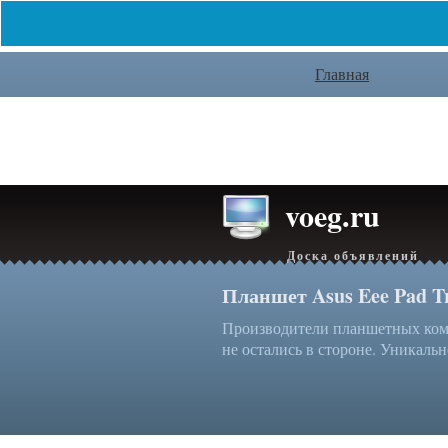
Главная
voeg.ru
Доска объявлений
Планшет Asus Eee Pad T
Производители планшетных комп
не остались в стороне. Уникальн