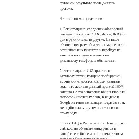
отличном результате после данного
прогона.
Что именно мы предлагаем:
1. Регистрация в 397 досках объявлений,
например такие как: OLX, slando, IRR (из
рук в руки) и многие другие. На ваше
объявление сразу обратят внимание сотни
потенциальных клиентов и перейдут на
ваш сайт или сразу позвонят по
указанному телефону в объявлении.
2. Регистрация в 3183 трастовых
каталогах статей, которые подбирались
вручную и относятся к этому кварталу
года. Что даст вам данный прогон? 100%
конечно же это выведение ваших главных
запросов (ключевых слов) в Яндекс и
Google на топовые позиции. Ведь база так
же подбиралась вручную и относится к
этому году.
3. Рост ТИЦ и Ранга вашего. Поверьте вы
с лёгкостью обгоните конкурентов в
вашей сфере бизнеса по низкочастотным
запросам буквально за неделю.