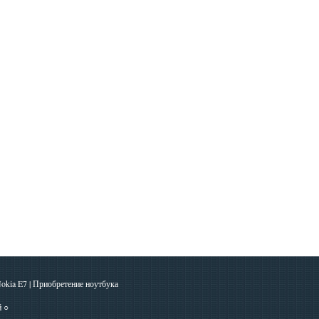
okia E7
|
Приобретение ноутбука
й
○