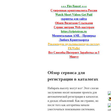
+++ Fire Faucet +++
Суверенная криптовалюта России
Watch Short Videos Get Paid
скрипты для сайта
Обмен Визитами Ссылками
Сервис витрин Web-мастерам
https://criptotron.ru
Моментальная AML - Проверка
Любого Криптоадреса
Рекомендую мультивалютную систему
FKWallet
Все Способы Интернет Заработка за 5
Минут
Обзор сервиса для
регистрации в каталогах
Набирать высоту могут все! Этот слоган
заслуженно носит название проекта для
автоматической регистрации в каталогах
и досках объявлений. Как ни странно, но
после того как алгоритмы начали
ужесточаться поисковыми системами,
се