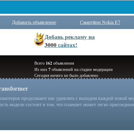
Добавить объявление
Смартфон Nokia E7
Добавь
рекламу на
3000
сайтах!
162
Всего
объявления
7
Из них
объявлений на стадии модерации
Сегодня ничего не было добавлено
ransformer
ьютеров продолжают нас удивлять с выходом каждой новой моде
ость модели состоит в том, что планшет может легко присоединит