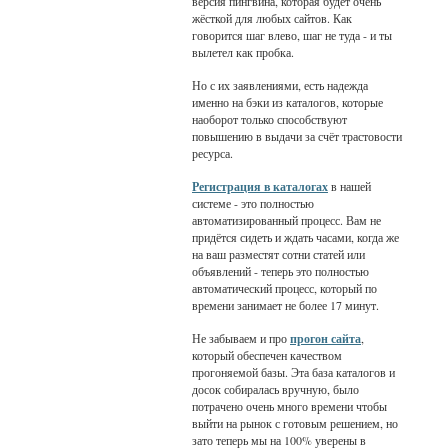
версия пингвина, которая будет очень
жёсткой для любых сайтов. Как
говорится шаг влево, шаг не туда - и ты
вылетел как пробка.
Но с их заявлениями, есть надежда
именно на бэки из каталогов, которые
наоборот только способствуют
повышению в выдачи за счёт трастовости
ресурса.
Регистрация в каталогах
в нашей
системе - это полностью
автоматизированный процесс. Вам не
придётся сидеть и ждать часами, когда же
на ваш разместят сотни статей или
объявлений - теперь это полностью
автоматический процесс, который по
времени занимает не более 17 минут.
Не забываем и про
прогон сайта
,
который обеспечен качеством
прогоняемой базы. Эта база каталогов и
досок собиралась вручную, было
потрачено очень много времени чтобы
выйти на рынок с готовым решением, но
зато теперь мы на 100% уверены в