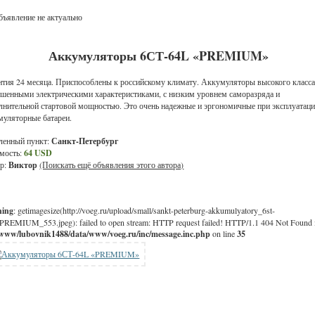
ъявление не актуально
Аккумуляторы 6СТ-64L «PREMIUM»
нтия 24 месяца. Приспособлены к российскому климату. Аккумуляторы высокого класса
шенными электрическими характеристиками, с низким уровнем саморазряда и
лнительной стартовой мощностью. Это очень надежные и эргономичные при эксплуатац
муляторные батареи.
ленный пункт:
Санкт-Петербург
мость:
64 USD
р:
Виктор
(Поискать ещё объявления этого автора)
ning
: getimagesize(http://voeg.ru/upload/small/sankt-peterburg-akkumulyatory_6st-
PREMIUM_553.jpeg): failed to open stream: HTTP request failed! HTTP/1.1 404 Not Found 
/www/lubovnik1488/data/www/voeg.ru/inc/message.inc.php
on line
35