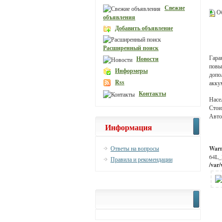
Свежие
Об
объявления
Добавить объявление
Расширенный поиск
Гара
Новости
повы
Информеры
допо
Rss
акку
Контакты
Насе
Стои
Авто
Информация
Ответы на вопросы
War
64L_
Правила и рекомендации
/var