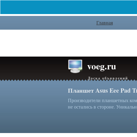
Главная
voeg.ru
Доска объявлений
Планшет Asus Eee Pad T
Производители планшетных комп
не остались в стороне. Уникальн