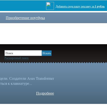
Добавить сюда вашу рекламу за
1 рубль
Приобретение ноутбука
Расширенный поиск
ли. Создатели Asus Transformer
ься к клавиатуре...
Подробнее