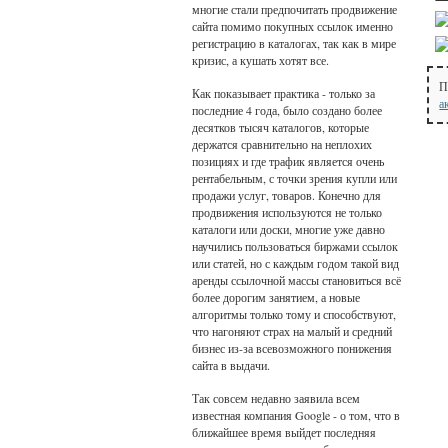
многие стали предпочитать продвижение
сайта помимо покупных ссылок именно
регистрацию в каталогах, так как в мире
кризис, а кушать хотят все.
П
Как показывает практика - только за
а
последние 4 года, было создано более
десятков тысяч каталогов, которые
держатся сравнительно на неплохих
позициях и где трафик является очень
рентабельным, с точки зрения купли или
продажи услуг, товаров. Конечно для
продвижения используются не только
каталоги или доски, многие уже давно
научились пользоваться биржами ссылок
или статей, но с каждым годом такой вид
аренды ссылочной массы становиться всё
более дорогим занятием, а новые
алгоритмы только тому и способствуют,
что нагоняют страх на малый и средний
бизнес из-за всевозможного понижения
сайта в выдачи.
Так совсем недавно заявила всем
известная компания Google - о том, что в
ближайшее время выйдет последняя